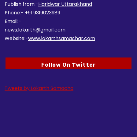
Publish from:-
Haridwar Uttarakhand
Phone:-
+91 9319023989
Email:-
news.lokarth@gmail.com
Website:-
www.lokarthsamachar.com
Follow On Twitter
Tweets by Lokarth Samacha