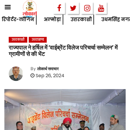
S
रिपोर्टर-लॉगिन
अल्मोड़ा
उत्तरकाशी
उधमसिंह नग
k
i
उत्तरकाशी
उत्तराखण्ड
p
राज्यपाल ने हर्षिल में ‘वाईब्रेंट विलेज परिचर्चा सम्मेलन’ में
t
ग्रामीणों से की भेंट
o
c
By
लोकार्थ समाचार
o
Sep 26, 2024
n
t
e
n
t